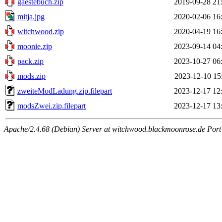
gaestebuch.zip
2019-09-28 21
mitja.jpg
2020-02-06 16
witchwood.zip
2020-04-19 16
moonie.zip
2023-09-14 04
pack.zip
2023-10-27 06
mods.zip
2023-12-10 15
zweiteModLadung.zip.filepart
2023-12-17 12
modsZwei.zip.filepart
2023-12-17 13
Apache/2.4.68 (Debian) Server at witchwood.blackmoonrose.de Port